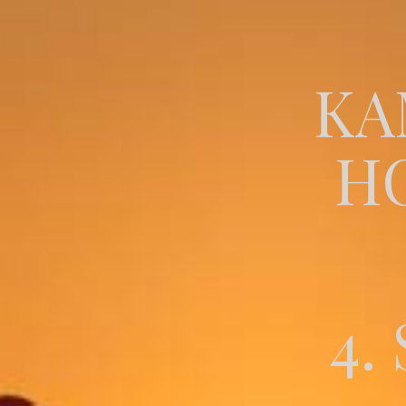
KA
H
4.